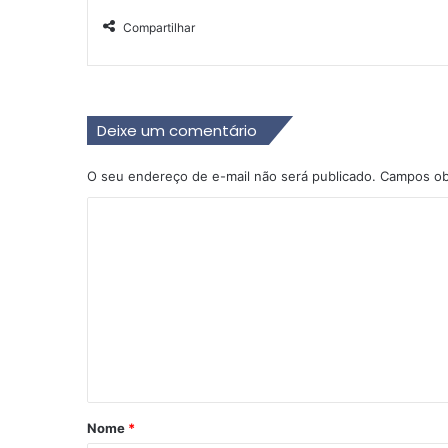
Compartilhar
Deixe um comentário
O seu endereço de e-mail não será publicado.
Campos ob
C
o
m
e
n
t
á
r
Nome
*