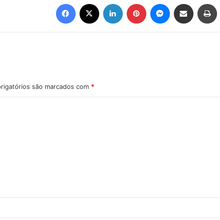
Facebook
X
Linkedin
Pinterest
Messenger
Compartilhar via e-mail
Imprimir
rigatórios são marcados com
*