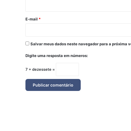
i
o
*
E-mail
*
Salvar meus dados neste navegador para a próxima v
Digite uma resposta em números:
7 + dezessete =