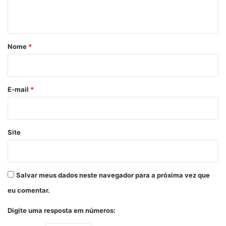
t
á
r
Nome
*
i
o
*
E-mail
*
Site
Salvar meus dados neste navegador para a próxima vez que
eu comentar.
Digite uma resposta em números: