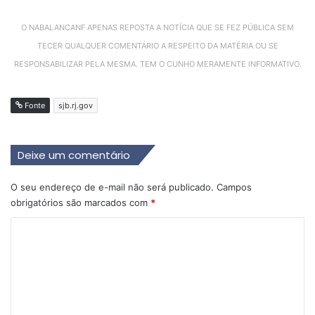
O NABALANCANF APENAS REPOSTA A NOTÍCIA QUE SE FEZ PÚBLICA SEM
TECER QUALQUER COMENTÁRIO A RESPEITO DA MATÉRIA OU SE
RESPONSABILIZAR PELA MESMA. TEM O CUNHO MERAMENTE INFORMATIVO.
Fonte
sjb.rj.gov
Deixe um comentário
O seu endereço de e-mail não será publicado.
Campos
obrigatórios são marcados com
*
C
o
m
e
n