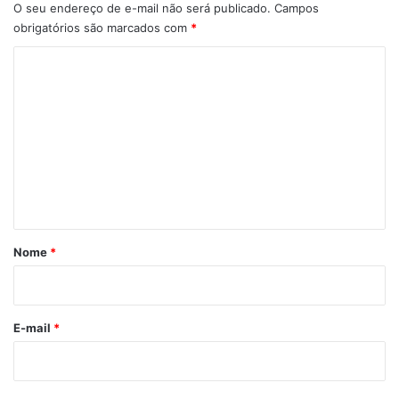
O seu endereço de e-mail não será publicado.
Campos
obrigatórios são marcados com
*
C
o
m
e
n
t
á
r
Nome
*
i
o
*
E-mail
*