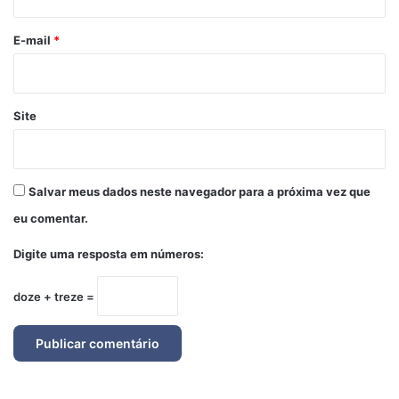
o
*
E-mail
*
Site
Salvar meus dados neste navegador para a próxima vez que
eu comentar.
Digite uma resposta em números:
doze + treze =