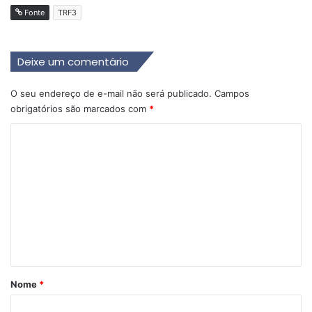
Fonte
TRF3
Deixe um comentário
O seu endereço de e-mail não será publicado.
Campos
obrigatórios são marcados com
*
C
o
m
e
n
t
á
r
Nome
*
i