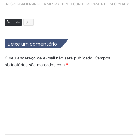
RESPONSABILIZAR PELA MESMA. TEM O CUNHO MERAMENTE INFORMATIVO.
Fonte
STJ
Deixe um comentário
O seu endereço de e-mail não será publicado.
Campos
obrigatórios são marcados com
*
C
o
m
e
n
t
á