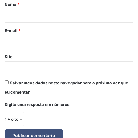
r
Nome
*
i
o
*
E-mail
*
Site
Salvar meus dados neste navegador para a próxima vez que
eu comentar.
Digite uma resposta em números:
1 + oito =