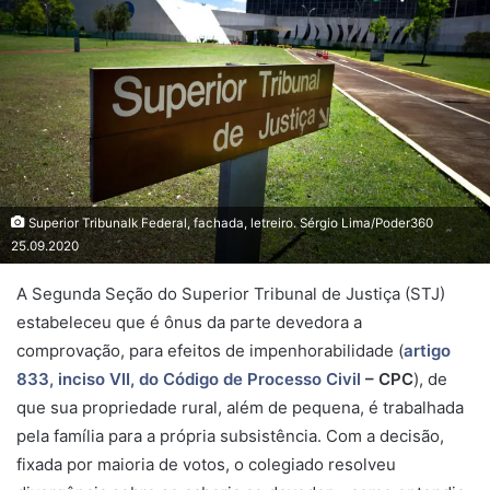
Superior Tribunalk Federal, fachada, letreiro. Sérgio Lima/Poder360
25.09.2020
A Segunda Seção do Superior Tribunal de Justiça (STJ)
estabeleceu que é ônus da parte devedora a
comprovação, para efeitos de impenhorabilidade (
artigo
833, inciso VII, do Código de Processo Civil
– CPC
), de
que sua propriedade rural, além de pequena, é trabalhada
pela família para a própria subsistência. Com a decisão,
fixada por maioria de votos, o colegiado resolveu