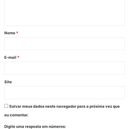
n
t
á
r
Nome
*
i
o
*
E-mail
*
Site
Salvar meus dados neste navegador para a próxima vez que
eu comentar.
Digite uma resposta em números: