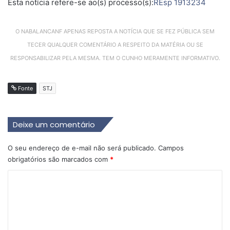
Esta notícia refere-se ao(s)
processo(s):
REsp 1913234
O NABALANCANF APENAS REPOSTA A NOTÍCIA QUE SE FEZ PÚBLICA SEM
TECER QUALQUER COMENTÁRIO A RESPEITO DA MATÉRIA OU SE
RESPONSABILIZAR PELA MESMA. TEM O CUNHO MERAMENTE INFORMATIVO.
Fonte
STJ
Deixe um comentário
O seu endereço de e-mail não será publicado.
Campos
obrigatórios são marcados com
*
C
o
m
e