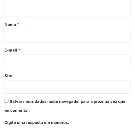
t
á
r
Nome
*
i
o
*
E-mail
*
Site
Salvar meus dados neste navegador para a próxima vez que
eu comentar.
Digite uma resposta em números: