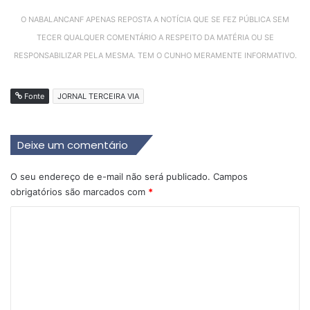
O NABALANCANF APENAS REPOSTA A NOTÍCIA QUE SE FEZ PÚBLICA SEM
TECER QUALQUER COMENTÁRIO A RESPEITO DA MATÉRIA OU SE
RESPONSABILIZAR PELA MESMA. TEM O CUNHO MERAMENTE INFORMATIVO.
Fonte
JORNAL TERCEIRA VIA
Deixe um comentário
O seu endereço de e-mail não será publicado.
Campos
obrigatórios são marcados com
*
C
o
m
e
n