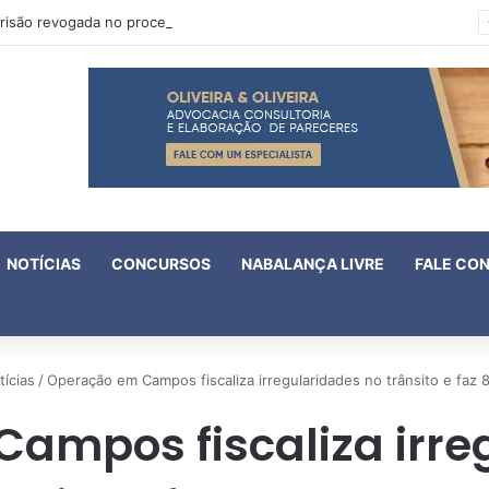
Oruam tem prisão revogada no processo em que é acusado de atentado contra a vida de policiais
NOTÍCIAS
CONCURSOS
NABALANÇA LIVRE
FALE CO
tícias
/
Operação em Campos fiscaliza irregularidades no trânsito e faz
ampos fiscaliza irre