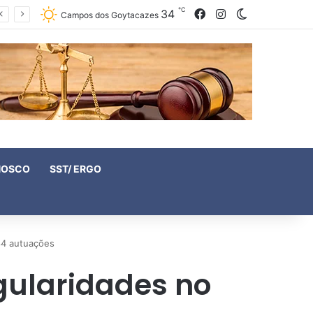
℃
34
Facebook
Instagram
Switch skin
Campos dos Goytacazes
NOSCO
SST/ ERGO
 84 autuações
gularidades no