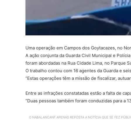
Uma operação em Campos dos Goytacazes, no Norte F
A ação conjunta da Guarda Civil Municipal e Políci
foram abordadas na Rua Cidade Lima, no Parque San
O trabalho contou com 16 agentes da Guarda e sei
“Estas operações têm a missão de fiscalizar, autuar
Entre as infrações constatadas estão a falta de cap
“Duas pessoas também foram conduzidas para a 134
O NABALANCANF APENAS REPOSTA A NOTÍCIA QUE SE FEZ PÚBL