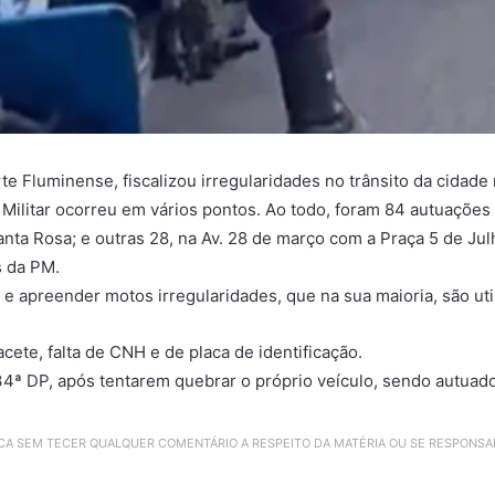
luminense, fiscalizou irregularidades no trânsito da cidade ne
a Militar ocorreu em vários pontos. Ao todo, foram 84 autuaçõe
ta Rosa; e outras 28, na Av. 28 de março com a Praça 5 de Jul
s da PM.
 e apreender motos irregularidades, que na sua maioria, são util
acete, falta de CNH e de placa de identificação.
ª DP, após tentarem quebrar o próprio veículo, sendo autuados
ICA SEM TECER QUALQUER COMENTÁRIO A RESPEITO DA MATÉRIA OU SE RESPONS