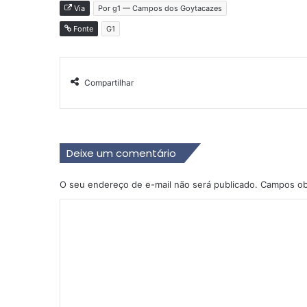
Via
Por g1 — Campos dos Goytacazes
Fonte
G1
Compartilhar
Deixe um comentário
O seu endereço de e-mail não será publicado.
Campos ob
C
o
m
e
n