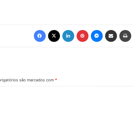
Facebook
X
Linkedin
Pinterest
Messenger
Compartilhar via e-mail
Imprimir
rigatórios são marcados com
*