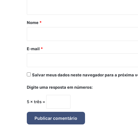
t
á
r
Nome
*
i
o
*
E-mail
*
Salvar meus dados neste navegador para a próxima v
Digite uma resposta em números:
5 × três =