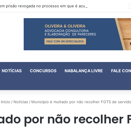
Oruam tem prisão revogada no processo em que é acusado de atentado contra a vida de policiais
NOTÍCIAS
CONCURSOS
NABALANÇA LIVRE
FALE CO
Início
/
Notícias
/
Município é multado por não recolher FGTS de servido
ado por não recolher 