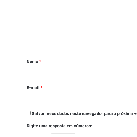
o
m
e
n
t
á
r
Nome
*
i
o
*
E-mail
*
Salvar meus dados neste navegador para a próxima v
Digite uma resposta em números: