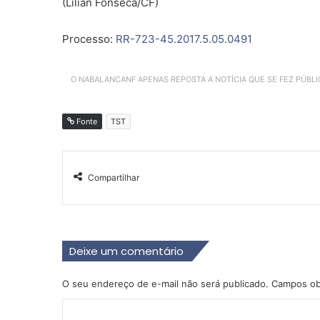
(Lilian Fonseca/CF)
Processo:
RR-723-45.2017.5.05.0491
O NABALANCANF APENAS REPOSTA A NOTÍCIA QUE SE FEZ PÚBL
Fonte
TST
Compartilhar
Deixe um comentário
O seu endereço de e-mail não será publicado.
Campos ob
C