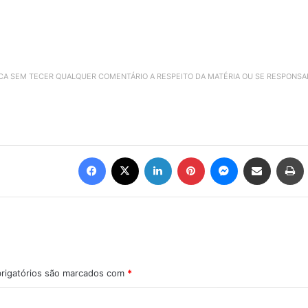
ICA SEM TECER QUALQUER COMENTÁRIO A RESPEITO DA MATÉRIA OU SE RESPONS
Facebook
X
Linkedin
Pinterest
Messenger
Compartilhar via e-mail
Imprimir
rigatórios são marcados com
*