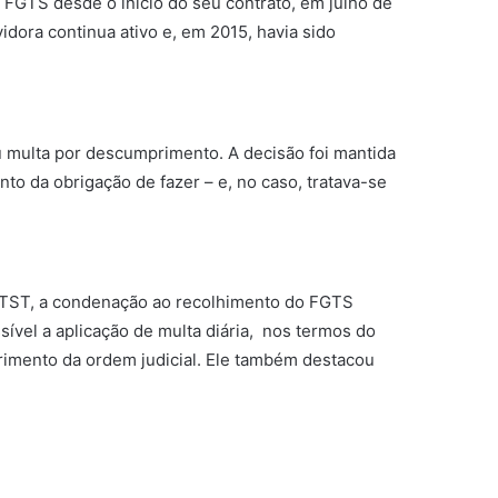
 FGTS desde o início do seu contrato, em julho de
idora continua ativo e, em 2015, havia sido
u multa por descumprimento. A decisão foi mantida
o da obrigação de fazer – e, no caso, tratava-se
do TST, a condenação ao recolhimento do FGTS
ível a aplicação de multa diária, nos termos do
mprimento da ordem judicial. Ele também destacou