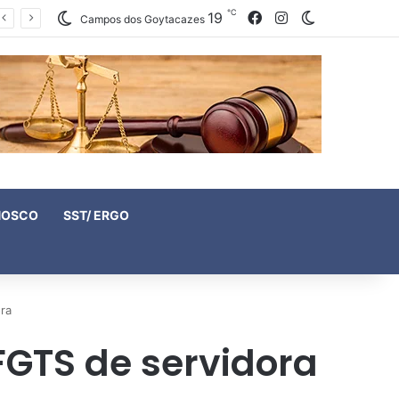
℃
19
Facebook
Instagram
Switch skin
Campos dos Goytacazes
NOSCO
SST/ ERGO
ra
FGTS de servidora