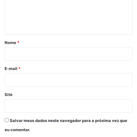
e
n
t
á
r
Nome
*
i
o
*
E-mail
*
Site
Salvar meus dados neste navegador para a próxima vez que
eu comentar.