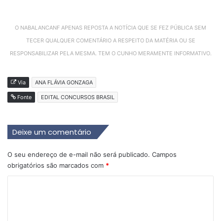
O NABALANCANF APENAS REPOSTA A NOTÍCIA QUE SE FEZ PÚBLICA SEM
TECER QUALQUER COMENTÁRIO A RESPEITO DA MATÉRIA OU SE
RESPONSABILIZAR PELA MESMA. TEM O CUNHO MERAMENTE INFORMATIVO.
Via
ANA FLÁVIA GONZAGA
Fonte
EDITAL CONCURSOS BRASIL
Deixe um comentário
O seu endereço de e-mail não será publicado.
Campos
obrigatórios são marcados com
*
C
o
m