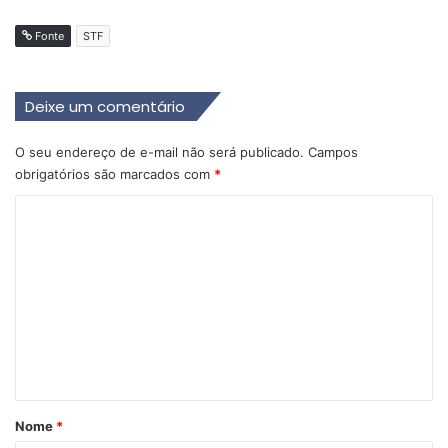
Fonte
STF
Deixe um comentário
O seu endereço de e-mail não será publicado.
Campos
obrigatórios são marcados com
*
C
o
m
e
n
t
á
r
Nome
*