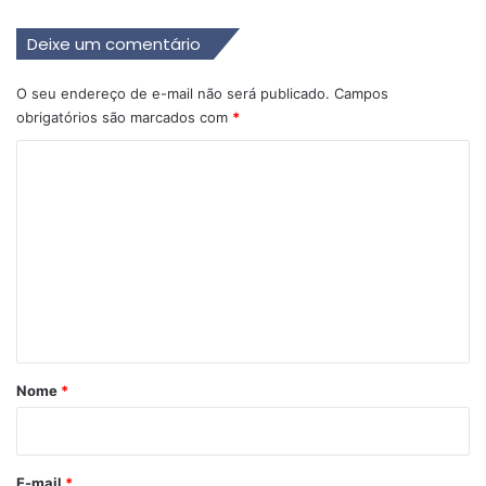
Deixe um comentário
O seu endereço de e-mail não será publicado.
Campos
obrigatórios são marcados com
*
C
o
m
e
n
t
á
r
Nome
*
i
o
*
E-mail
*