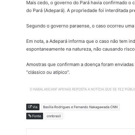
Mais cedo, o governo do Pará havia confirmado o c
do Pará (Adepará). A propriedade foi interditada p
Segundo o governo paraense, o caso ocorreu uma 
Em nota, a Adepará informa que o caso não tem ind
espontaneamente na natureza, não causando risco 
Amostras que confirmam a doença foram enviadas p
“clássico ou atípico”.
O NABALANCANF APENAS REPOSTA A NOTÍCIA QUE SE FEZ PÚBL
Via
Basília Rodrigues e Fernando Nakagawada CNN
Fonte
cnnbrasil