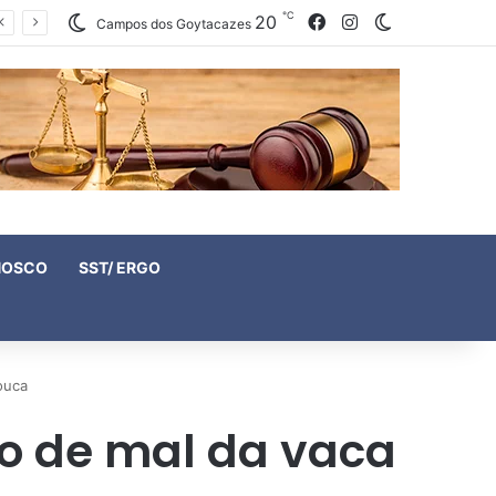
℃
20
Facebook
Instagram
Switch skin
Campos dos Goytacazes
NOSCO
SST/ ERGO
ouca
so de mal da vaca