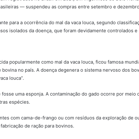
brasileiras — suspendeu as compras entre setembro e dezembro
icante para a ocorrência do mal da vaca louca, segundo classifi
asos isolados da doença, que foram devidamente controlados e 
cida popularmente como mal da vaca louca, ficou famosa mund
bovina no país. A doença degenera o sistema nervoso dos bovi
aca louca”.
 fosse uma esponja. A contaminação do gado ocorre por meio d
tras espécies.
inantes com cama-de-frango ou com resíduos da exploração de o
 fabricação de ração para bovinos.