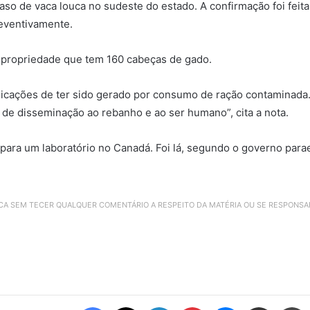
aso de vaca louca no sudeste do estado. A confirmação foi fei
reventivamente.
propriedade que tem 160 cabeças de gado.
icações de ter sido gerado por consumo de ração contaminada. 
de disseminação ao rebanho e ao ser humano”, cita a nota.
ara um laboratório no Canadá. Foi lá, segundo o governo parae
ICA SEM TECER QUALQUER COMENTÁRIO A RESPEITO DA MATÉRIA OU SE RESPONS
Facebook
X
Linkedin
Pinterest
Messenger
Compartilhar via e-mail
Imprimir