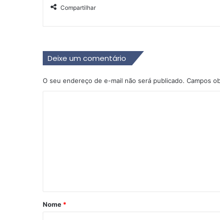
Compartilhar
Deixe um comentário
O seu endereço de e-mail não será publicado.
Campos ob
C
o
m
e
n
t
á
r
Nome
*
i