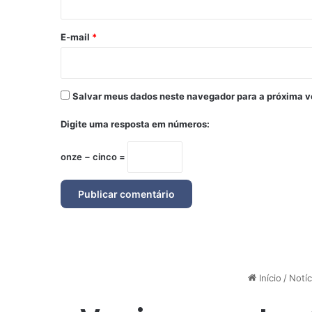
o
*
E-mail
*
Salvar meus dados neste navegador para a próxima v
Digite uma resposta em números:
onze − cinco =