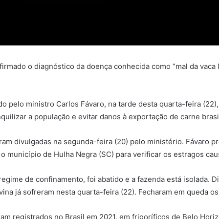
firmado o diagnóstico da doença conhecida como “mal da vaca 
 pelo ministro Carlos Fávaro, na tarde desta quarta-feira (22),
nquilizar a população e evitar danos à exportação de carne brasi
ram divulgadas na segunda-feira (20) pelo ministério. Fávaro 
á o município de Hulha Negra (SC) para verificar os estragos ca
egime de confinamento, foi abatido e a fazenda está isolada. D
ina já sofreram nesta quarta-feira (22). Fecharam em queda os
ram registrados no Brasil em 2021, em frigoríficos de Belo Hor