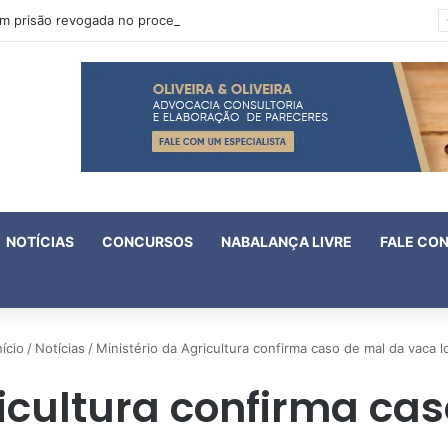
Oruam tem prisão revogada no processo em que é acusado de atentado contra a vida de policiais
NOTÍCIAS
CONCURSOS
NABALANÇA LIVRE
FALE CO
ício
/
Notícias
/
Ministério da Agricultura confirma caso de mal da vaca l
ricultura confirma ca