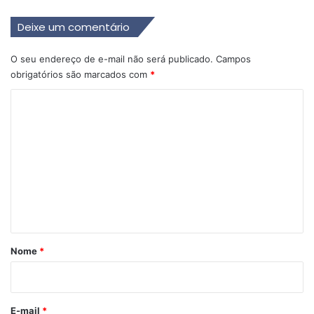
Deixe um comentário
O seu endereço de e-mail não será publicado.
Campos
obrigatórios são marcados com
*
C
o
m
e
n
t
á
r
Nome
*
i
o
*
E-mail
*