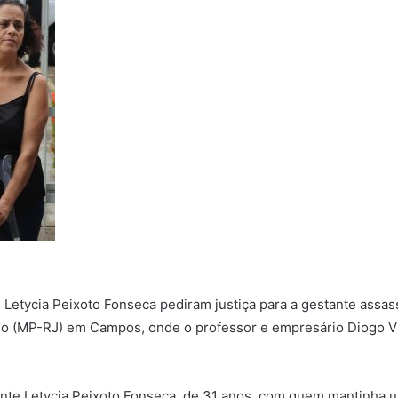
e Letycia Peixoto Fonseca pediram justiça para a gestante as
Rio (MP-RJ) em Campos, onde o professor e empresário Diogo Vi
ante Letycia Peixoto Fonseca, de 31 anos, com quem mantinha u