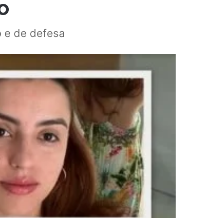
o
 e de defesa