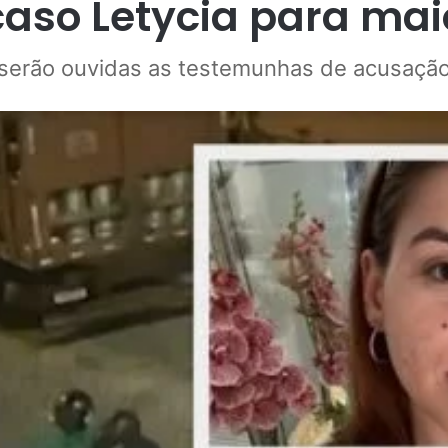
caso Letycia para mai
 serão ouvidas as testemunhas de acusação