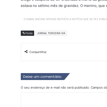
estava no sétimo mês de gravidez. O menino, que 
O NABALANCANF APENAS REPOSTA A NOTÍCIA QUE SE FEZ PÚBL
Fonte
JORNAL TERCEIRA VIA
Compartilhar
Deixe um comentário
O seu endereço de e-mail não será publicado.
Campos ob
C
o