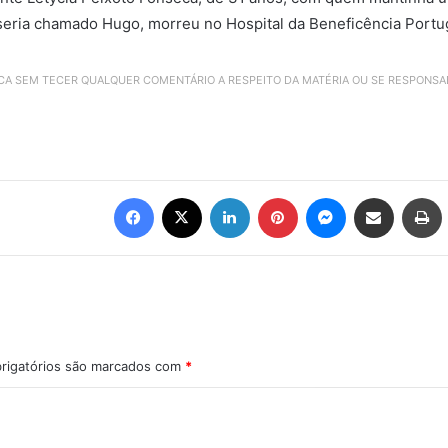
seria chamado Hugo, morreu no Hospital da Beneficência Portug
ICA SEM TECER QUALQUER COMENTÁRIO A RESPEITO DA MATÉRIA OU SE RESPONS
Facebook
X
Linkedin
Pinterest
Messenger
Compartilhar via e-mail
Imprimir
rigatórios são marcados com
*