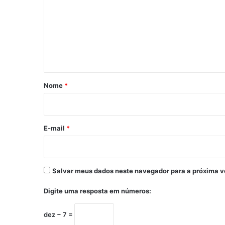
m
e
n
t
á
r
Nome
*
i
o
*
E-mail
*
Salvar meus dados neste navegador para a próxima v
Digite uma resposta em números:
dez − 7 =