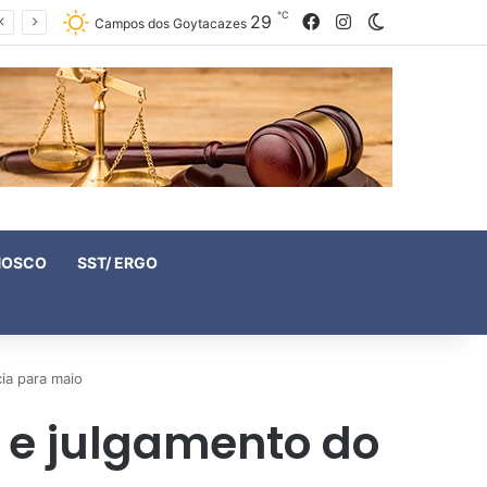
℃
29
Facebook
Instagram
Switch skin
Campos dos Goytacazes
NOSCO
SST/ ERGO
ia para maio
 e julgamento do