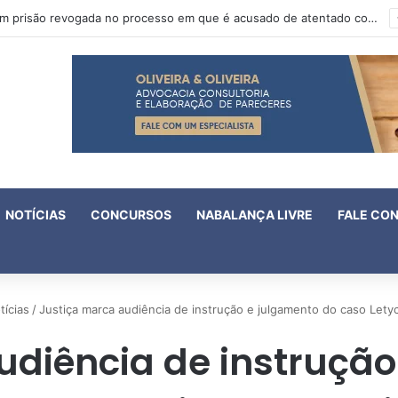
IV Fórum Fluminense de Violência Doméstica e Familiar Contra a Mulher aprova 18 enunciados
NOTÍCIAS
CONCURSOS
NABALANÇA LIVRE
FALE CO
tícias
/
Justiça marca audiência de instrução e julgamento do caso Letyc
udiência de instrução