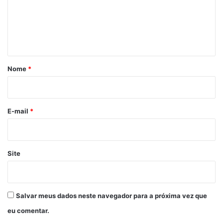
e
n
t
á
r
Nome
*
i
o
*
E-mail
*
Site
Salvar meus dados neste navegador para a próxima vez que
eu comentar.