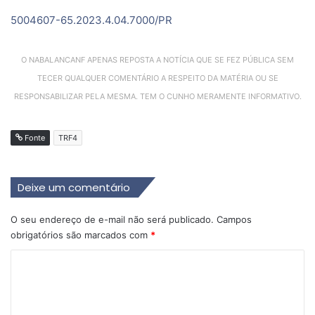
5004607-65.2023.4.04.7000/PR
O NABALANCANF APENAS REPOSTA A NOTÍCIA QUE SE FEZ PÚBLICA SEM
TECER QUALQUER COMENTÁRIO A RESPEITO DA MATÉRIA OU SE
RESPONSABILIZAR PELA MESMA. TEM O CUNHO MERAMENTE INFORMATIVO.
Fonte
TRF4
Deixe um comentário
O seu endereço de e-mail não será publicado.
Campos
obrigatórios são marcados com
*
C
o
m