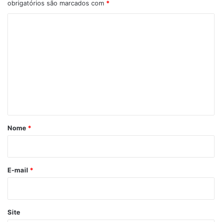
obrigatórios são marcados com
*
C
o
m
e
n
t
á
r
Nome
*
i
o
*
E-mail
*
Site