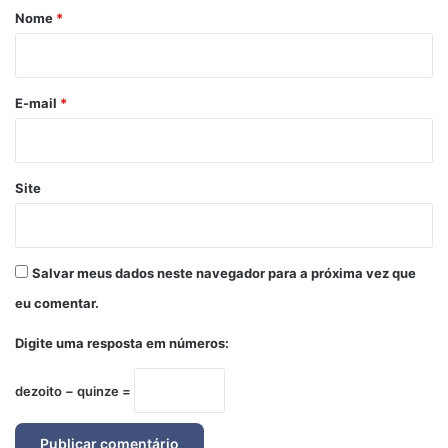
r
Nome
*
i
o
*
E-mail
*
Site
Salvar meus dados neste navegador para a próxima vez que
eu comentar.
Digite uma resposta em números:
dezoito − quinze =