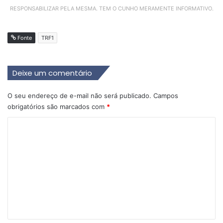
RESPONSABILIZAR PELA MESMA. TEM O CUNHO MERAMENTE INFORMATIVO.
Fonte
TRF1
Deixe um comentário
O seu endereço de e-mail não será publicado.
Campos
obrigatórios são marcados com
*
C
o
m
e
n
t
á