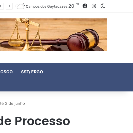
℃
20
Facebook
Instagram
Switch skin
Campos dos Goytacazes
NOSCO
SST/ ERGO
até 2 de junho
 de Processo