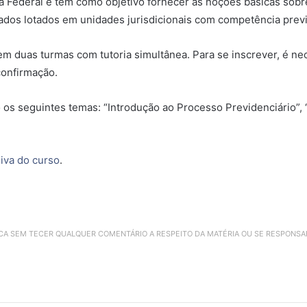
ça Federal e tem como objetivo fornecer as noções básicas sobr
rados lotados em unidades jurisdicionais com competência previ
em duas turmas com tutoria simultânea. Para se inscrever, é nec
 confirmação.
 os seguintes temas: “Introdução ao Processo Previdenciário”, 
iva do curso
.
ICA SEM TECER QUALQUER COMENTÁRIO A RESPEITO DA MATÉRIA OU SE RESPONS