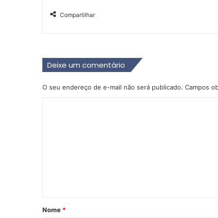
Compartilhar
Deixe um comentário
O seu endereço de e-mail não será publicado.
Campos ob
C
o
m
e
n
t
á
r
Nome
*