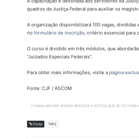
A capacitação é destinada aos servidores da Justi
quadros da Justiça Federal para auxiliar os magist
A organização disponibilizará 100 vagas, divididas 
no
formulário de inscrição
, critério essencial para
O curso é dividido em três módulos, que abordarão
“Juizados Especiais Federais”.
Para obter mais informações, visite a
página exclus
Fonte: CJF / ASCOM
O NABALANCANF APENAS REPOSTA A NOTÍCIA QUE SE FEZ PÚBL
Fonte
TRF2