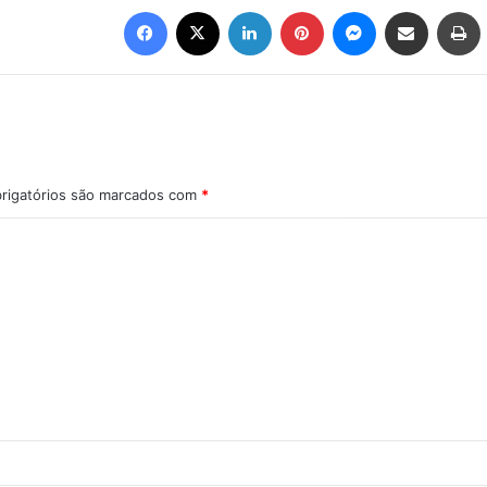
Facebook
X
Linkedin
Pinterest
Messenger
Compartilhar via e-mail
Imprimir
rigatórios são marcados com
*