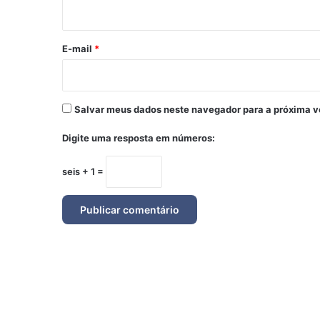
i
o
*
E-mail
*
Salvar meus dados neste navegador para a próxima v
Digite uma resposta em números:
seis + 1 =