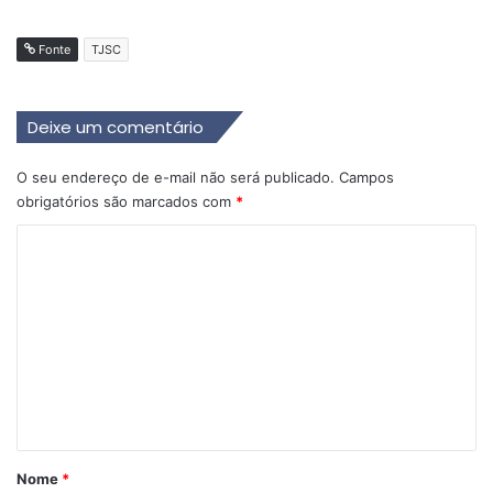
Fonte
TJSC
Deixe um comentário
O seu endereço de e-mail não será publicado.
Campos
obrigatórios são marcados com
*
C
o
m
e
n
t
á
r
Nome
*