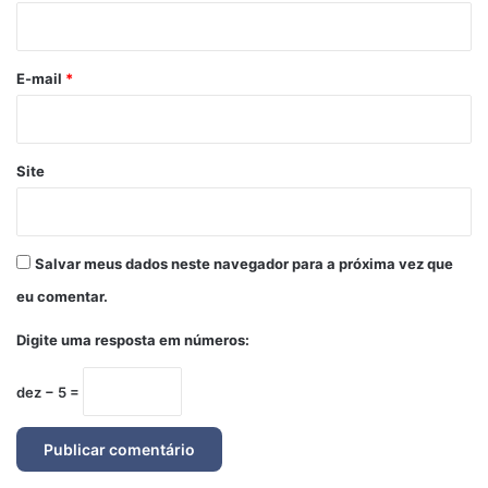
i
o
*
E-mail
*
Site
Salvar meus dados neste navegador para a próxima vez que
eu comentar.
Digite uma resposta em números:
dez − 5 =