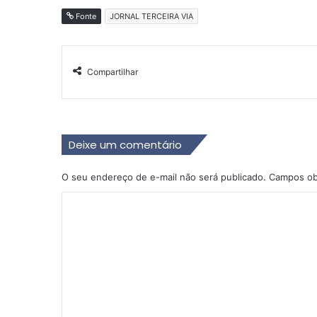
Fonte
JORNAL TERCEIRA VIA
Compartilhar
Deixe um comentário
O seu endereço de e-mail não será publicado.
Campos ob
C
o
m
e
n
t