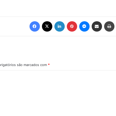
Facebook
X
Linkedin
Pinterest
Messenger
Compartilhar via e-mail
Imprimir
rigatórios são marcados com
*