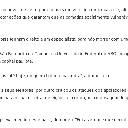
 ao povo brasileiro por dar mais um voto de confiança a ele, a
adotar ações que garantam que as camadas socialmente vulner
aís tenham direito a um especialista, para não morrer com uma 
 São Bernardo do Campo, da Universidade Federal do ABC, inaug
capital paulista.
mas, até hoje, ninguém botou uma pedra”, afirmou Lula
a seus eleitores, por outro criticou os ataques dos apoiadores
inaram sua terceira reeleição. Lula reforçou a mensagem de q
 prevalecendo neste país”, defendeu. “Foi a verdade que derrot