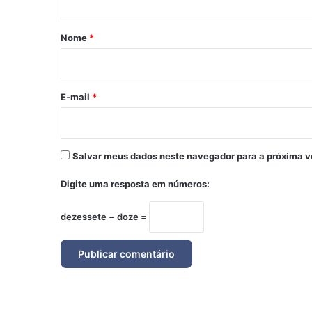
á
r
Nome
*
i
o
*
E-mail
*
Salvar meus dados neste navegador para a próxima v
Digite uma resposta em números:
dezessete − doze =