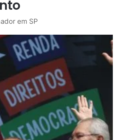
nto
lhador em SP