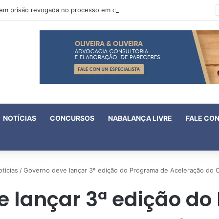
Oruam tem prisão revogada no processo em que é acusado de atentado contra a vida de policiais
NOTÍCIAS
CONCURSOS
NABALANÇA LIVRE
FALE CO
tícias
/
Governo deve lançar 3ª edição do Programa de Aceleração do 
e lançar 3ª edição do