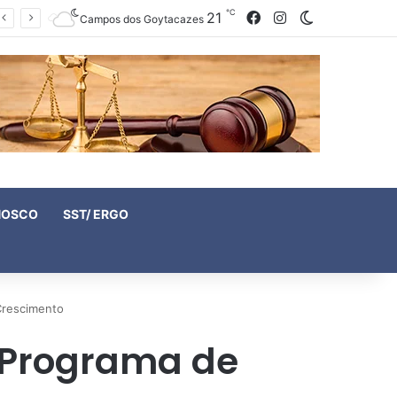
℃
21
Facebook
Instagram
Switch skin
Campos dos Goytacazes
NOSCO
SST/ ERGO
Crescimento
 Programa de