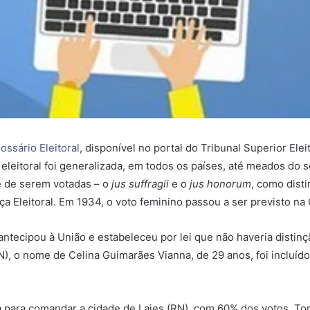
ossário Eleitoral
, disponível no portal do Tribunal Superior Ele
eleitoral foi generalizada, em todos os países, até meados do 
 e de serem votadas – o
jus suffragii
e o
jus honorum
, como dist
ça Eleitoral. Em 1934, o voto feminino passou a ser previsto na 
ntecipou à União e estabeleceu por lei que não haveria distinçã
 o nome de Celina Guimarães Vianna, de 29 anos, foi incluído na
leita para comandar a cidade de Lajes (RN), com 60% dos votos. 