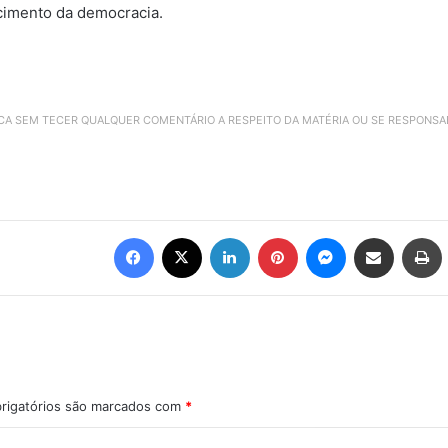
ecimento da democracia.
ICA SEM TECER QUALQUER COMENTÁRIO A RESPEITO DA MATÉRIA OU SE RESPONS
Facebook
X
Linkedin
Pinterest
Messenger
Compartilhar via e-mail
Imprimir
rigatórios são marcados com
*