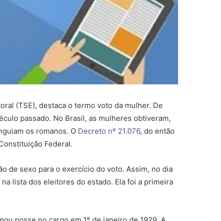
itoral (TSE), destaca o termo voto da mulher. De
século passado. No Brasil, as mulheres obtiveram,
inguiam os romanos. O
Decreto nº 21.076
, do então
Constituição Federal.
o de sexo para o exercício do voto. Assim, no dia
 lista dos eleitores do estado. Ela foi a primeira
Tomou posse no cargo em 1º de janeiro de 1929. A