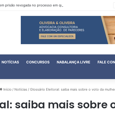
Oruam tem prisão revogada no processo em que é acusado de atentado contra a vida de policiais
NOTÍCIAS
CONCURSOS
NABALANÇA LIVRE
FALE CO
Início
/
Notícias
/
Glossário Eleitoral: saiba mais sobre o voto da mulhe
ral: saiba mais sobre