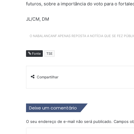
futuros, sobre a importância do voto para o fortal
JL/CM, DM
O NABALANCANF APENAS REPOSTA A NOTÍCIA QUE SE FEZ PÚBL
Fonte
TSE
Compartilhar
Deixe um comentário
O seu endereço de e-mail não será publicado.
Campos ob
C