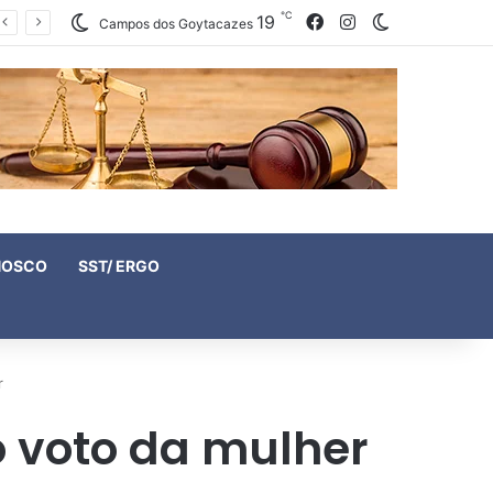
℃
19
Facebook
Instagram
Switch skin
Campos dos Goytacazes
NOSCO
SST/ ERGO
r
 o voto da mulher