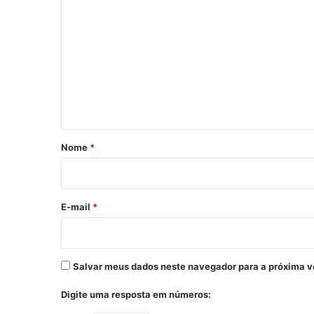
o
m
e
n
t
á
r
Nome
*
i
o
*
E-mail
*
Salvar meus dados neste navegador para a próxima v
Digite uma resposta em números: