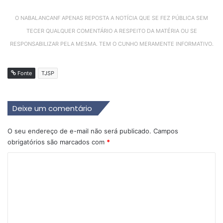
O NABALANCANF APENAS REPOSTA A NOTÍCIA QUE SE FEZ PÚBLICA SEM
TECER QUALQUER COMENTÁRIO A RESPEITO DA MATÉRIA OU SE
RESPONSABILIZAR PELA MESMA. TEM O CUNHO MERAMENTE INFORMATIVO.
Fonte
TJSP
Deixe um comentário
O seu endereço de e-mail não será publicado.
Campos
obrigatórios são marcados com
*
C
o
m
e
n