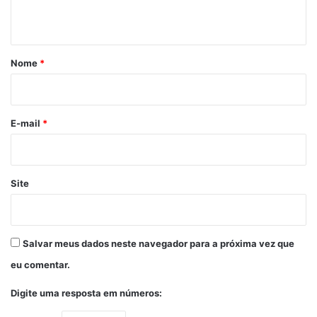
t
á
r
Nome
*
i
o
*
E-mail
*
Site
Salvar meus dados neste navegador para a próxima vez que
eu comentar.
Digite uma resposta em números: