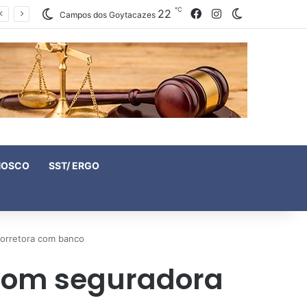
℃
22
Facebook
Instagram
Switch skin
Campos dos Goytacazes
NOSCO
SST/ ERGO
corretora com banco
 com seguradora