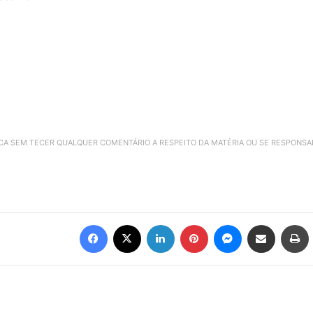
ICA SEM TECER QUALQUER COMENTÁRIO A RESPEITO DA MATÉRIA OU SE RESPONS
Facebook
X
Linkedin
Pinterest
Messenger
Compartilhar via e-mail
Imprimir