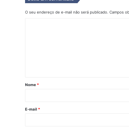
O seu endereço de e-mail não será publicado.
Campos ob
C
o
m
e
n
t
á
r
Nome
*
i
o
*
E-mail
*