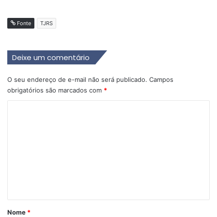
Fonte
TJRS
Deixe um comentário
O seu endereço de e-mail não será publicado.
Campos
obrigatórios são marcados com
*
C
o
m
e
n
t
á
r
Nome
*