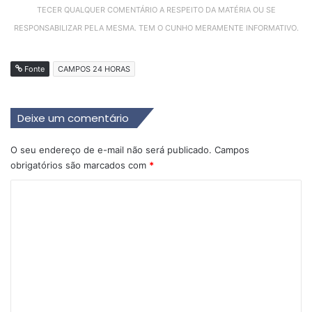
TECER QUALQUER COMENTÁRIO A RESPEITO DA MATÉRIA OU SE
RESPONSABILIZAR PELA MESMA. TEM O CUNHO MERAMENTE INFORMATIVO.
Fonte
CAMPOS 24 HORAS
Deixe um comentário
O seu endereço de e-mail não será publicado.
Campos
obrigatórios são marcados com
*
C
o
m
e
n
t