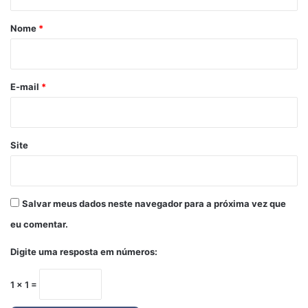
á
r
Nome
*
i
o
*
E-mail
*
Site
Salvar meus dados neste navegador para a próxima vez que
eu comentar.
Digite uma resposta em números:
1 × 1 =