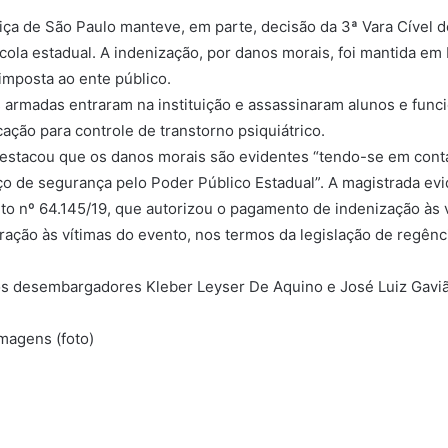
tiça de São Paulo manteve, em parte, decisão da 3ª Vara Cível
ola estadual. A indenização, por danos morais, foi mantida em
 imposta ao ente público.
rmadas entraram na instituição e assassinaram alunos e funcio
ção para controle de transtorno psiquiátrico.
destacou que os danos morais são evidentes “tendo-se em conta 
iço de segurança pelo Poder Público Estadual”. A magistrada evi
o nº 64.145/19, que autorizou o pagamento de indenização às ví
ção às vítimas do evento, nos termos da legislação de regênc
os desembargadores Kleber Leyser De Aquino e José Luiz Gavi
magens (foto)