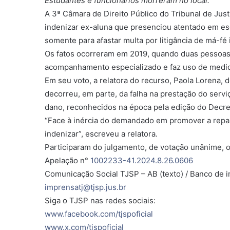
Estudantes e funcionários morreram no local.
A 3ª Câmara de Direito Público do Tribunal de Jus
indenizar ex-aluna que presenciou atentado em esc
somente para afastar multa por litigância de má-fé
Os fatos ocorreram em 2019, quando duas pessoas a
acompanhamento especializado e faz uso de medica
Em seu voto, a relatora do recurso, Paola Lorena, 
decorreu, em parte, da falha na prestação do serv
dano, reconhecidos na época pela edição do Decret
“Face à inércia do demandado em promover a repara
indenizar”, escreveu a relatora.
Participaram do julgamento, de votação unânime, 
Apelação n°
1002233-41.2024.8.26.0606
Comunicação Social TJSP – AB (texto) / Banco de i
imprensatj@tjsp.jus.br
Siga o TJSP nas redes sociais:
www.facebook.com/tjspoficial
www.x.com/tjspoficial