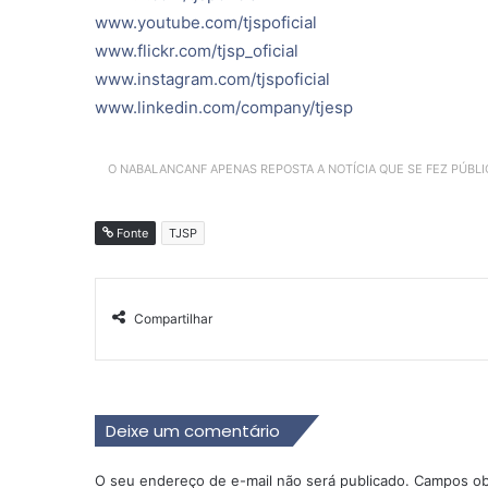
www.youtube.com/tjspoficial
www.flickr.com/tjsp_oficial
www.instagram.com/tjspoficial
www.linkedin.com/company/tjesp
O NABALANCANF APENAS REPOSTA A NOTÍCIA QUE SE FEZ PÚBL
Fonte
TJSP
Compartilhar
Deixe um comentário
O seu endereço de e-mail não será publicado.
Campos ob