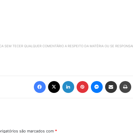
ICA SEM TECER QUALQUER COMENTÁRIO A RESPEITO DA MATÉRIA OU SE RESPONS
Facebook
X
Linkedin
Pinterest
Messenger
Compartilhar via e-mail
Imprimir
rigatórios são marcados com
*