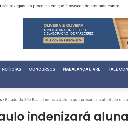
IV Fórum Fluminense de Violência Doméstica e Familiar Contra a Mulher aprova 18 enunciados
NOTÍCIAS
CONCURSOS
NABALANÇA LIVRE
FALE CO
as
/
Estado de São Paulo indenizará aluna que presenciou atentado em 
aulo indenizará alun