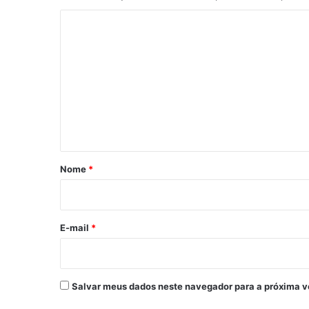
C
o
m
e
n
t
á
r
Nome
*
i
o
*
E-mail
*
Salvar meus dados neste navegador para a próxima v