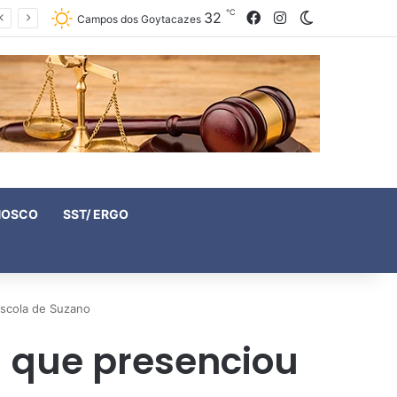
℃
32
Facebook
Instagram
Switch skin
Campos dos Goytacazes
NOSCO
SST/ ERGO
escola de Suzano
a que presenciou