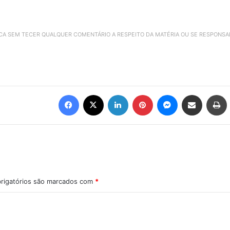
ICA SEM TECER QUALQUER COMENTÁRIO A RESPEITO DA MATÉRIA OU SE RESPONS
Facebook
X
Linkedin
Pinterest
Messenger
Compartilhar via e-mail
Imprimir
rigatórios são marcados com
*