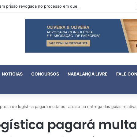
Oruam tem prisão revogada no processo em que é acusado de atentado contra a vida de policiais
NOTÍCIAS
CONCURSOS
NABALANÇA LIVRE
FALE CO
resa de logística pagará multa por atraso na entrega das guias relativa
gística pagará multa