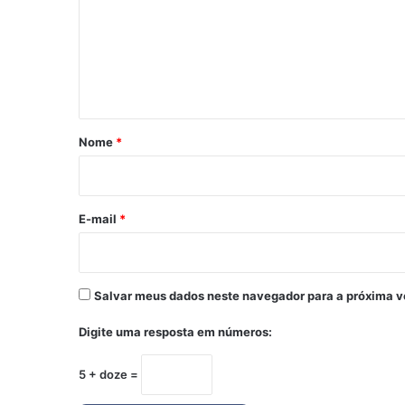
m
e
n
t
á
r
Nome
*
i
o
*
E-mail
*
Salvar meus dados neste navegador para a próxima v
Digite uma resposta em números:
5 + doze =