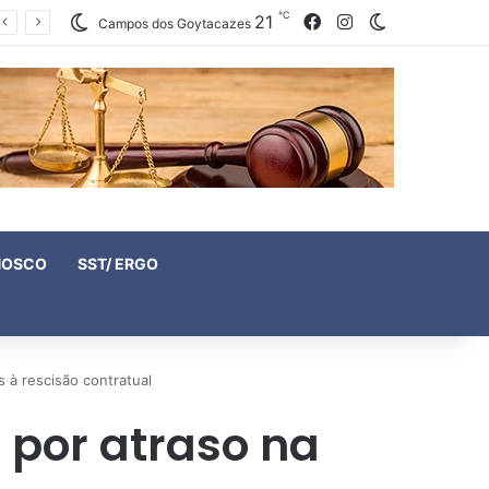
℃
21
Facebook
Instagram
Switch skin
Campos dos Goytacazes
NOSCO
SST/ ERGO
s à rescisão contratual
 por atraso na