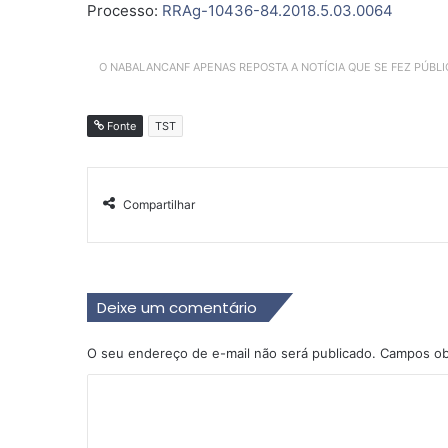
Processo:
RRAg-10436-84.2018.5.03.0064
O NABALANCANF APENAS REPOSTA A NOTÍCIA QUE SE FEZ PÚBL
Fonte
TST
Compartilhar
Deixe um comentário
O seu endereço de e-mail não será publicado.
Campos ob
C
o