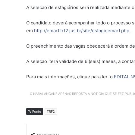
A seleção de estagiários será realizada mediante o 
O candidato deverá acompanhar todo o processo sele
em
http://emarf.trf2.jus.br/site/estagioemarf.php
.
O preenchimento das vagas obedecerá à ordem de 
A seleção terá validade de 6 (seis) meses, a conta
Para mais informações, clique para ler o
EDITAL N
O NABALANCANF APENAS REPOSTA A NOTÍCIA QUE SE FEZ PÚBL
Fonte
TRF2