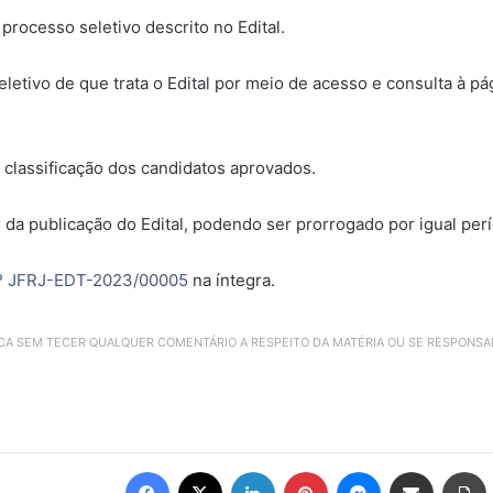
processo seletivo descrito no Edital.
tivo de que trata o Edital por meio de acesso e consulta à pág
classificação dos candidatos aprovados.
r da publicação do Edital, podendo ser prorrogado por igual per
º JFRJ-EDT-2023/00005
na íntegra.
ICA SEM TECER QUALQUER COMENTÁRIO A RESPEITO DA MATÉRIA OU SE RESPONS
Facebook
X
Linkedin
Pinterest
Messenger
Compartilhar via e-mail
Imprimir