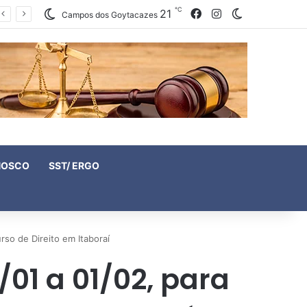
℃
21
Facebook
Instagram
Switch skin
Campos dos Goytacazes
NOSCO
SST/ ERGO
rso de Direito em Itaboraí
/01 a 01/02, para