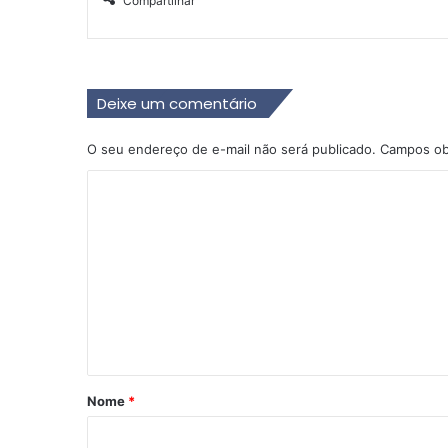
Compartilhar
Deixe um comentário
O seu endereço de e-mail não será publicado.
Campos ob
C
o
m
e
n
t
á
r
Nome
*
i