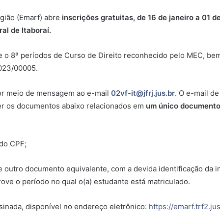
gião (Emarf) abre
inscrições gratuitas, de 16 de janeiro a 01 
al de Itaboraí.
e o 8º períodos de Curso de Direito reconhecido pelo MEC, bem
2023/00005.
por meio de mensagem ao e-mail
02vf-it@jfrj.jus.br
. O e-mail de
ter os documentos abaixo relacionados em
um único documento
 do CPF;
e outro documento equivalente, com a devida identificação da in
ve o período no qual o(a) estudante está matriculado.
sinada, disponível no endereço eletrônico:
https://emarf.trf2.j