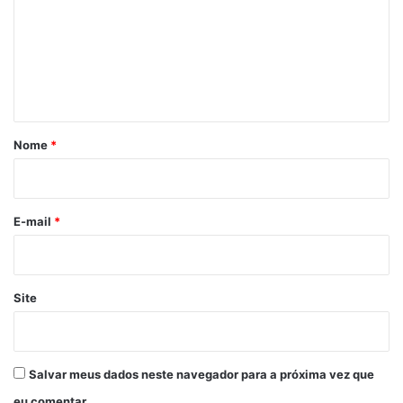
m
e
n
t
á
r
Nome
*
i
o
*
E-mail
*
Site
Salvar meus dados neste navegador para a próxima vez que
eu comentar.