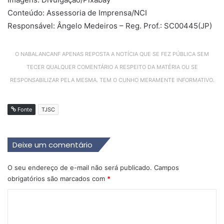
Conteúdo: Assessoria de Imprensa/NCI
Responsável: Ângelo Medeiros – Reg. Prof.: SC00445(JP)
O NABALANCANF APENAS REPOSTA A NOTÍCIA QUE SE FEZ PÚBLICA SEM
TECER QUALQUER COMENTÁRIO A RESPEITO DA MATÉRIA OU SE
RESPONSABILIZAR PELA MESMA. TEM O CUNHO MERAMENTE INFORMATIVO.
Fonte
TJSC
Deixe um comentário
O seu endereço de e-mail não será publicado.
Campos
obrigatórios são marcados com
*
C
o