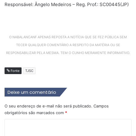
Responsável: Ângelo Medeiros – Reg. Prof.: SC00445(JP)
O NABALANCANF APENAS REPOSTA A NOTÍCIA QUE SE FEZ PÚBLICA SEM
TECER QUALQUER COMENTÁRIO A RESPEITO DA MATÉRIA OU SE
RESPONSABILIZAR PELA MESMA. TEM O CUNHO MERAMENTE INFORMATIVO.
Fonte
TJSC
Deixe um comentário
O seu endereço de e-mail não será publicado.
Campos
obrigatórios são marcados com
*
C
o