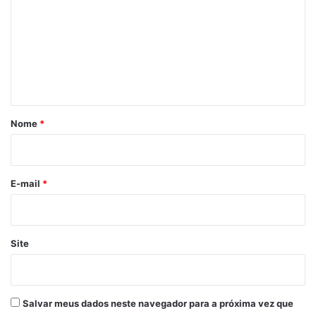
m
e
n
t
á
r
Nome
*
i
o
*
E-mail
*
Site
Salvar meus dados neste navegador para a próxima vez que