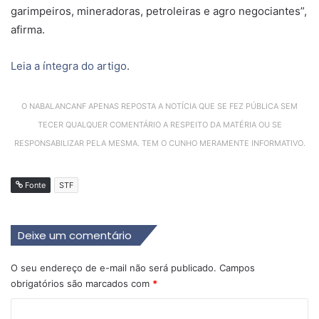
garimpeiros, mineradoras, petroleiras e agro negociantes”,
afirma.
Leia a íntegra do artigo
.
O NABALANCANF APENAS REPOSTA A NOTÍCIA QUE SE FEZ PÚBLICA SEM
TECER QUALQUER COMENTÁRIO A RESPEITO DA MATÉRIA OU SE
RESPONSABILIZAR PELA MESMA. TEM O CUNHO MERAMENTE INFORMATIVO.
Fonte
STF
Deixe um comentário
O seu endereço de e-mail não será publicado.
Campos
obrigatórios são marcados com
*
C