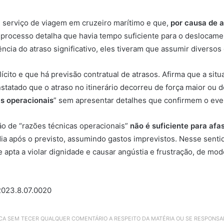
 serviço de viagem em cruzeiro marítimo e que,
por causa de 
 processo detalha que havia tempo suficiente para o deslocamen
cia do atraso significativo, eles tiveram que assumir diversos
lícito e que há previsão contratual de atrasos. Afirma que a si
statado que o atraso no itinerário decorreu de força maior ou d
as operacionais
” sem apresentar detalhes que confirmem o event
ão de “razões técnicas operacionais”
não é suficiente para afa
a após o previsto, assumindo gastos imprevistos. Nesse sentido
 apta a violar dignidade e causar angústia e frustração, de mo
2023.8.07.0020
ICA SEM TECER QUALQUER COMENTÁRIO A RESPEITO DA MATÉRIA OU SE RESPONS