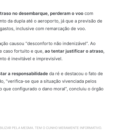
atraso no desembarque, perderam o voo
com
to da dupla até o aeroporto, já que a previsão de
 gastos, inclusive com remarcação de voo.
tuação causou “desconforto não indenizável”. Ao
e caso fortuito e que,
ao tentar justificar o atraso,
o é inevitável e imprevisível.
star a responsabilidade
da ré e destacou o fato de
, “verifica-se que a situação vivenciada pelos
do que configurado o dano moral”, concluiu o órgão
ABILIZAR PELA MESMA. TEM O CUNHO MERAMENTE INFORMATIVO.