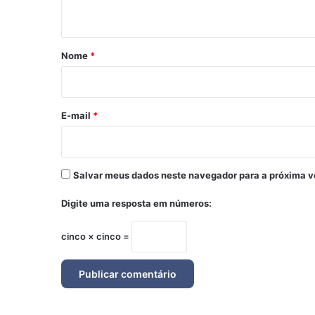
t
á
r
Nome
*
i
o
*
E-mail
*
Salvar meus dados neste navegador para a próxima v
Digite uma resposta em números:
cinco × cinco =