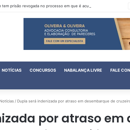
Oruam tem prisão revogada no processo em que é acusado de atentado contra a vida de policiais
NOTÍCIAS
CONCURSOS
NABALANÇA LIVRE
FALE CO
Notícias
/
Dupla será indenizada por atraso em desembarque de cruzeir
nizada por atraso e