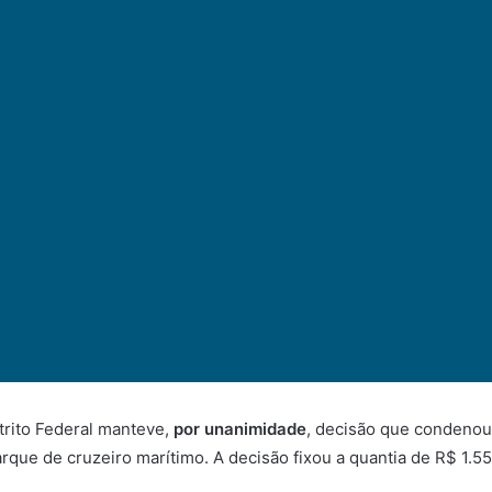
trito Federal manteve,
por unanimidade
, decisão que condenou
ue de cruzeiro marítimo. A decisão fixou a quantia de R$ 1.558