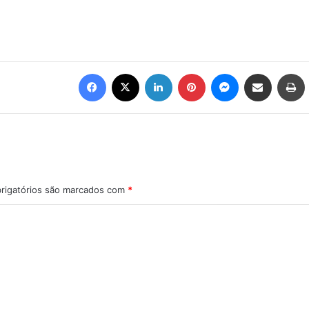
Facebook
X
Linkedin
Pinterest
Messenger
Compartilhar via e-mail
Imprimir
rigatórios são marcados com
*