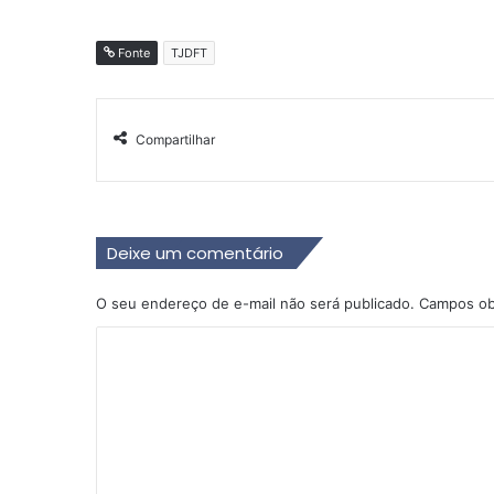
Fonte
TJDFT
Compartilhar
Deixe um comentário
O seu endereço de e-mail não será publicado.
Campos ob
C
o
m
e
n