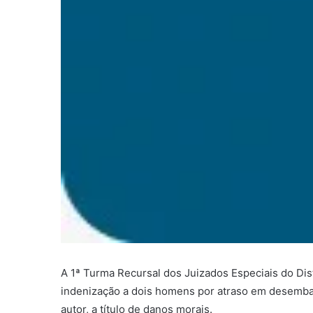
A 1ª Turma Recursal dos Juizados Especiais do Dis
indenização a dois homens por atraso em desembarq
autor, a título de danos morais.