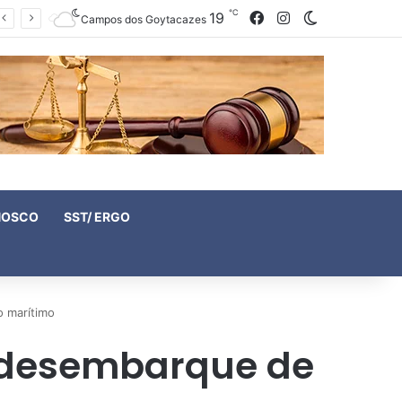
℃
19
Facebook
Instagram
Switch skin
Campos dos Goytacazes
NOSCO
SST/ ERGO
o marítimo
m desembarque de