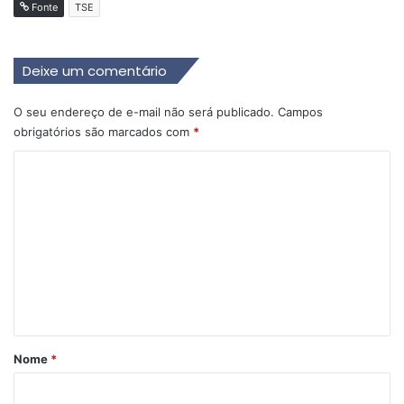
Fonte
TSE
Deixe um comentário
O seu endereço de e-mail não será publicado.
Campos
obrigatórios são marcados com
*
C
o
m
e
n
t
á
r
Nome
*
i