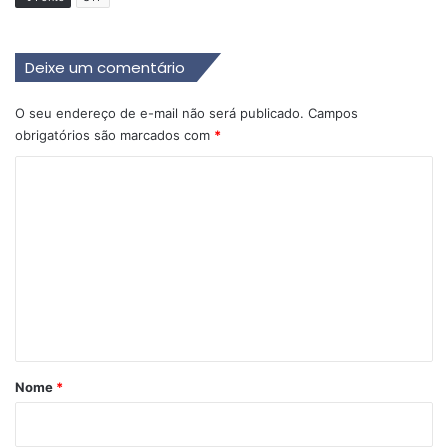
Deixe um comentário
O seu endereço de e-mail não será publicado.
Campos
obrigatórios são marcados com
*
C
o
m
e
n
t
á
r
Nome
*
i
o