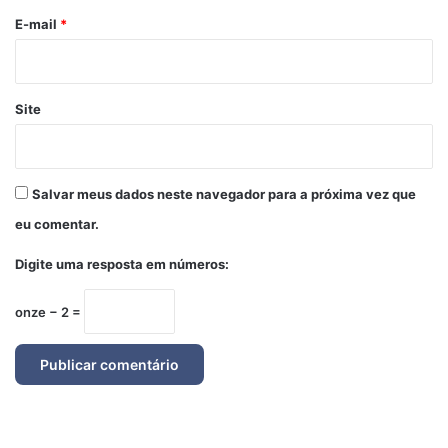
*
E-mail
*
Site
Salvar meus dados neste navegador para a próxima vez que
eu comentar.
Digite uma resposta em números:
onze − 2 =