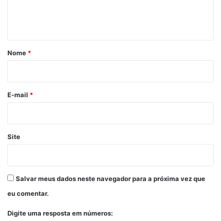
n
t
á
r
Nome
*
i
o
*
E-mail
*
Site
Salvar meus dados neste navegador para a próxima vez que
eu comentar.
Digite uma resposta em números: