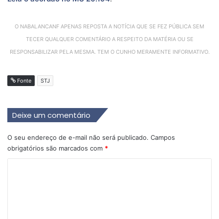
O NABALANCANF APENAS REPOSTA A NOTÍCIA QUE SE FEZ PÚBLICA SEM
TECER QUALQUER COMENTÁRIO A RESPEITO DA MATÉRIA OU SE
RESPONSABILIZAR PELA MESMA. TEM O CUNHO MERAMENTE INFORMATIVO.
Fonte
STJ
Deixe um comentário
O seu endereço de e-mail não será publicado.
Campos
obrigatórios são marcados com
*
C
o
m
e