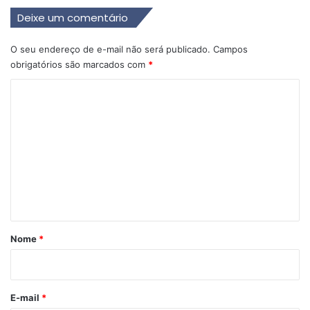
Deixe um comentário
O seu endereço de e-mail não será publicado.
Campos
obrigatórios são marcados com
*
C
o
m
e
n
t
á
r
Nome
*
i
o
*
E-mail
*