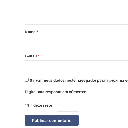
n
t
á
r
Nome
*
i
o
*
E-mail
*
Salvar meus dados neste navegador para a próxima v
Digite uma resposta em números:
14 + dezessete =