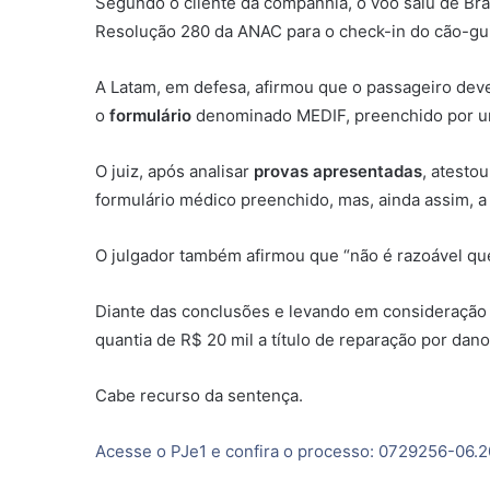
Segundo o cliente da companhia, o voo saiu de Bra
Resolução 280 da ANAC para o check-in do cão-guia
A Latam, em defesa, afirmou que o passageiro dev
o
formulário
denominado MEDIF, preenchido por um 
O juiz, após analisar
provas apresentadas
, atesto
formulário médico preenchido, mas, ainda assim, 
O julgador também afirmou que “não é razoável q
Diante das conclusões e levando em consideração 
quantia de R$ 20 mil a título de reparação por dano
Cabe recurso da sentença.
Acesse o PJe1 e confira o processo: 0729256-06.2