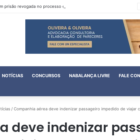
Oruam tem prisão revogada no processo em que é acusado de atentado contra a vida de policiais
NOTÍCIAS
CONCURSOS
NABALANÇA LIVRE
FALE CO
tícias
/
Companhia aérea deve indenizar passageiro impedido de viajar 
 deve indenizar pas