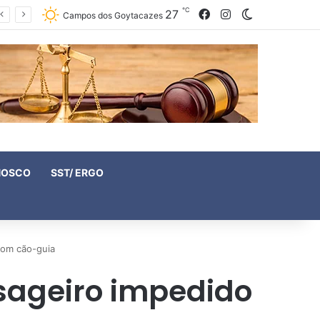
℃
27
Facebook
Instagram
Switch skin
Campos dos Goytacazes
NOSCO
SST/ ERGO
com cão-guia
sageiro impedido