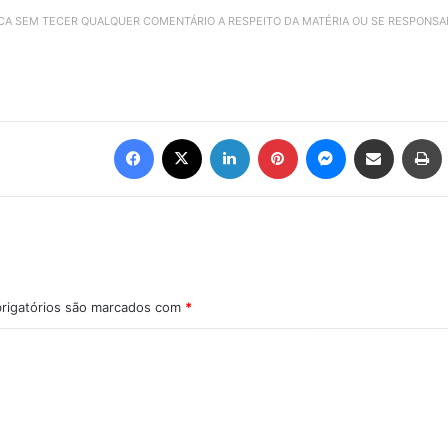
ICA SEM TECER QUALQUER COMENTÁRIO A RESPEITO DA MATÉRIA OU SE RESPONS
Facebook
X
Linkedin
Pinterest
Messenger
Compartilhar via e-mail
Imprimir
rigatórios são marcados com
*