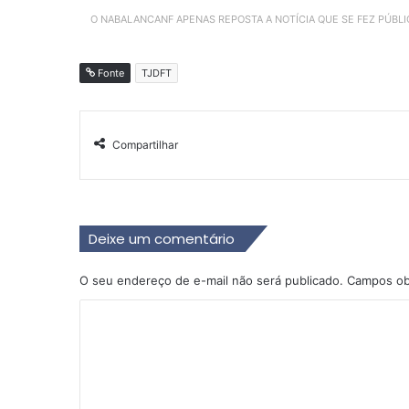
O NABALANCANF APENAS REPOSTA A NOTÍCIA QUE SE FEZ PÚBL
Fonte
TJDFT
Compartilhar
Deixe um comentário
O seu endereço de e-mail não será publicado.
Campos ob
C
o
m
e