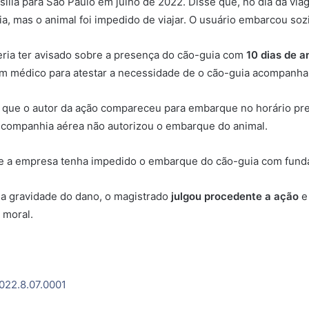
sília para São Paulo em julho de 2022. Disse que, no dia da vi
, mas o animal foi impedido de viajar. O usuário embarcou soz
eria ter avisado sobre a presença do cão-guia com
10 dias de 
médico para atestar a necessidade de o cão-guia acompanhar 
u que o autor da ação compareceu para embarque no horário prev
a companhia aérea não autorizou o embarque do animal.
ue a empresa tenha impedido o embarque do cão-guia com fund
a gravidade do dano, o magistrado
julgou procedente a ação
e 
 moral.
022.8.07.0001