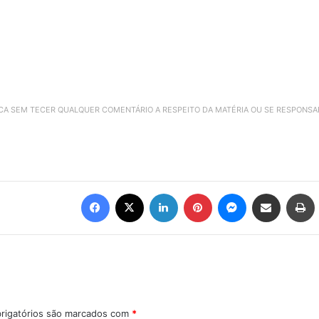
ICA SEM TECER QUALQUER COMENTÁRIO A RESPEITO DA MATÉRIA OU SE RESPONS
Facebook
X
Linkedin
Pinterest
Messenger
Compartilhar via e-mail
Imprimir
rigatórios são marcados com
*