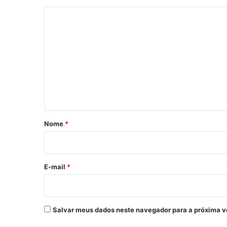
C
o
m
e
n
t
á
r
Nome
*
i
o
*
E-mail
*
Salvar meus dados neste navegador para a próxima v