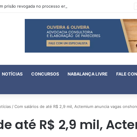
Oruam tem prisão revogada no processo em que é acusado de atentado contra a vida de policiais
NOTÍCIAS
CONCURSOS
NABALANÇA LIVRE
FALE CO
tícias
/
Com salários de até R$ 2,9 mil, Actemium anuncia vagas onsho
de até R$ 2,9 mil, Ac