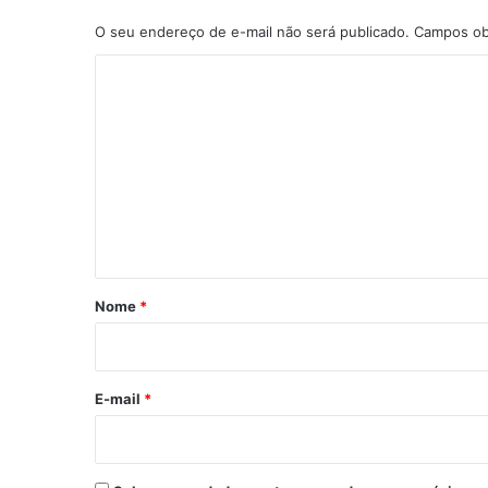
O seu endereço de e-mail não será publicado.
Campos ob
C
o
m
e
n
t
á
r
Nome
*
i
o
*
E-mail
*