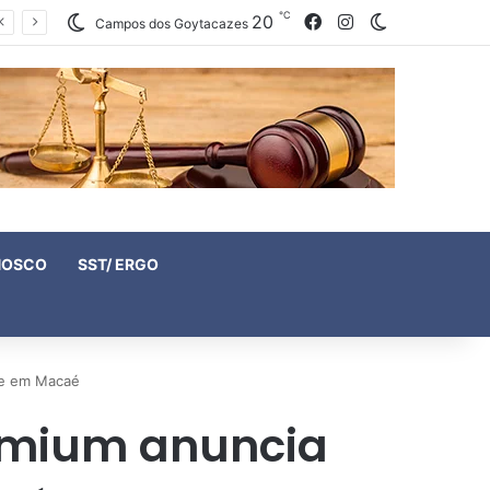
℃
20
Facebook
Instagram
Switch skin
Campos dos Goytacazes
NOSCO
SST/ ERGO
re em Macaé
temium anuncia