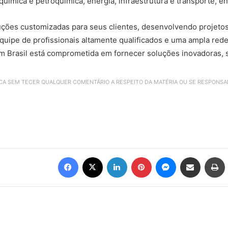
 química e petroquímica, energia, infraestrutura e transporte, en
uções customizadas para seus clientes, desenvolvendo projeto
uipe de profissionais altamente qualificados e uma ampla rede
um Brasil está comprometida em fornecer soluções inovadoras, s
ICA SEM TECER QUALQUER COMENTÁRIO A RESPEITO DA MATÉRIA OU SE RESPONS
Facebook
X
Linkedin
Pinterest
Messenger
Compartilhar via e-mail
Imprimir