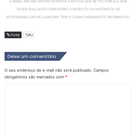
O NABALANCANF APENAS REPOSTA A NOTÍCIA QUE SE FEZ PÚBLICA SEM
TECER QUALQUER COMENTÁRIO A RESPEITO DA MATÉRIA OU SE
RESPONSABILIZAR PELA MESMA. TEM O CUNHO MERAMENTE INFORMATIVO.
Fonte
TJRJ
Deixe um comentário
O seu endereço de e-mail não será publicado.
Campos
obrigatórios são marcados com
*
C
o
m
e
n
t