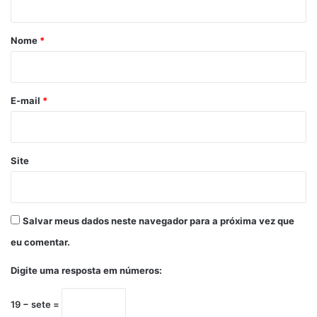
á
r
Nome
*
i
o
*
E-mail
*
Site
Salvar meus dados neste navegador para a próxima vez que
eu comentar.
Digite uma resposta em números:
19 − sete =