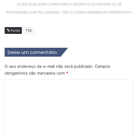
TECER QUALQUER COMENTÁRIO A RESPEITO DA MATÉRIA OU SE
RESPONSABILIZAR PELA MESMA. TEM O CUNHO MERAMENTE INFORMATIVO.
Fonte
TSE
Deixe um comentário
O seu endereço de e-mail não será publicado.
Campos
obrigatórios são marcados com
*
C
o
m
e
n
t