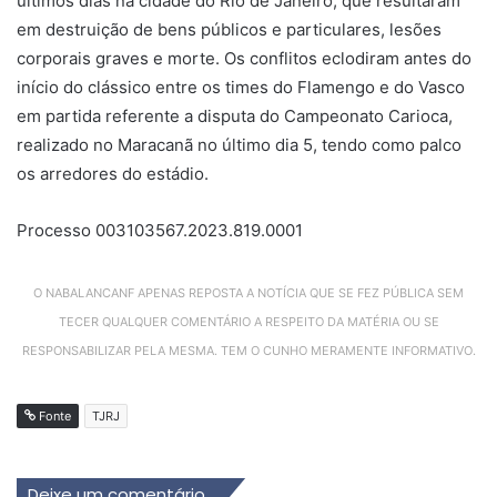
últimos dias na cidade do Rio de Janeiro, que resultaram
em destruição de bens públicos e particulares, lesões
corporais graves e morte. Os conflitos eclodiram antes do
início do clássico entre os times do Flamengo e do Vasco
em partida referente a disputa do Campeonato Carioca,
realizado no Maracanã no último dia 5, tendo como palco
os arredores do estádio.
Processo 003103567.2023.819.0001
O NABALANCANF APENAS REPOSTA A NOTÍCIA QUE SE FEZ PÚBLICA SEM
TECER QUALQUER COMENTÁRIO A RESPEITO DA MATÉRIA OU SE
RESPONSABILIZAR PELA MESMA. TEM O CUNHO MERAMENTE INFORMATIVO.
Fonte
TJRJ
Deixe um comentário