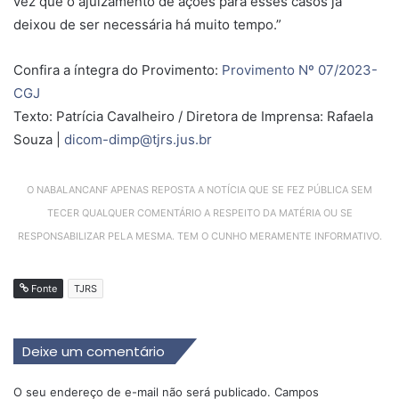
vez que o ajuizamento de ações para esses casos já
deixou de ser necessária há muito tempo.”
Confira a íntegra do Provimento:
Provimento Nº 07/2023-
CGJ
Texto: Patrícia Cavalheiro / Diretora de Imprensa: Rafaela
Souza |
dicom-dimp@tjrs.jus.br
O NABALANCANF APENAS REPOSTA A NOTÍCIA QUE SE FEZ PÚBLICA SEM
TECER QUALQUER COMENTÁRIO A RESPEITO DA MATÉRIA OU SE
RESPONSABILIZAR PELA MESMA. TEM O CUNHO MERAMENTE INFORMATIVO.
Fonte
TJRS
Deixe um comentário
O seu endereço de e-mail não será publicado.
Campos