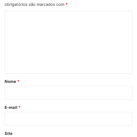
obrigatórios são marcados com
*
C
o
m
e
n
t
á
r
Nome
*
i
o
*
E-mail
*
Site