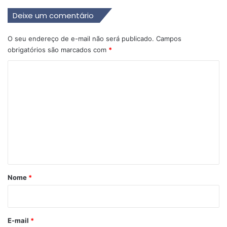
Deixe um comentário
O seu endereço de e-mail não será publicado.
Campos
obrigatórios são marcados com
*
C
o
m
e
n
t
á
r
Nome
*
i
o
*
E-mail
*