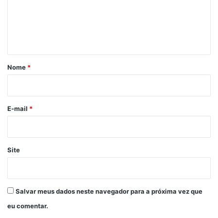
e
n
t
á
r
Nome
*
i
o
*
E-mail
*
Site
Salvar meus dados neste navegador para a próxima vez que
eu comentar.