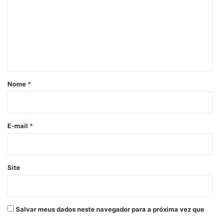
m
e
n
t
á
r
Nome
*
i
o
*
E-mail
*
Site
Salvar meus dados neste navegador para a próxima vez que