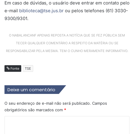
Em caso de dúvidas, o usuário deve entrar em contato pelo
e-mail
biblioteca@tse.jus.br
ou pelos telefones (61) 3030-
9300/9301.
O NABALANCANF APENAS REPOSTA A NOTÍCIA QUE SE FEZ PÚBLICA SEM
TECER QUALQUER COMENTÁRIO A RESPEITO DA MATÉRIA OU SE
RESPONSABILIZAR PELA MESMA. TEM O CUNHO MERAMENTE INFORMATIVO.
Fonte
TSE
Deixe um comentário
O seu endereço de e-mail não será publicado.
Campos
obrigatórios são marcados com
*
C
o