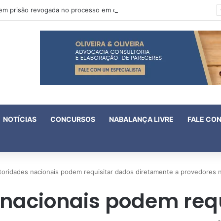
Oruam tem prisão revogada no processo em que é acusado de atentado contra a vida de policiais
NOTÍCIAS
CONCURSOS
NABALANÇA LIVRE
FALE CO
toridades nacionais podem requisitar dados diretamente a provedores n
nacionais podem req