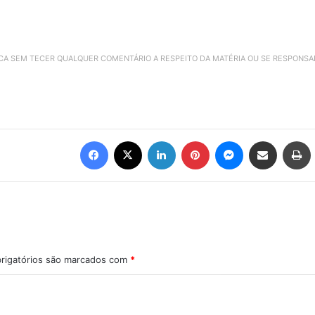
ICA SEM TECER QUALQUER COMENTÁRIO A RESPEITO DA MATÉRIA OU SE RESPONS
Facebook
X
Linkedin
Pinterest
Messenger
Compartilhar via e-mail
Imprimir
rigatórios são marcados com
*