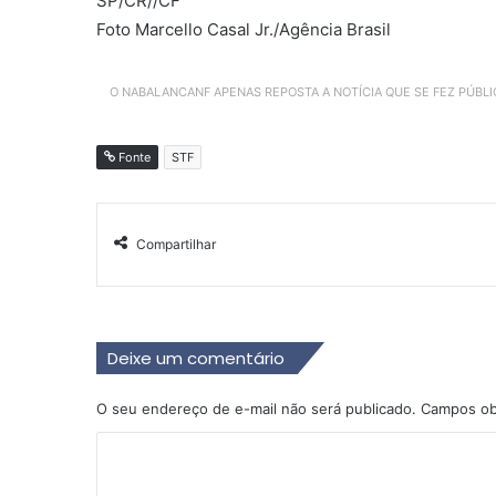
SP/CR//CF
Foto Marcello Casal Jr./Agência Brasil
O NABALANCANF APENAS REPOSTA A NOTÍCIA QUE SE FEZ PÚBL
Fonte
STF
Compartilhar
Deixe um comentário
O seu endereço de e-mail não será publicado.
Campos ob
C
o