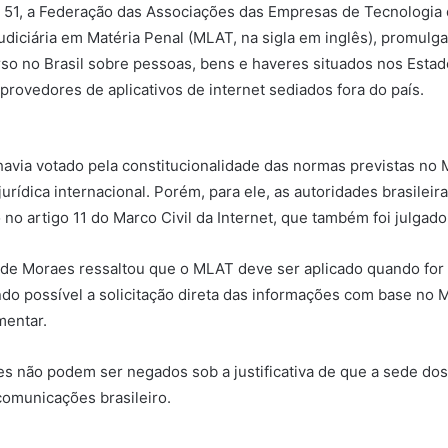
) 51, a Federação das Associações das Empresas de Tecnologia 
udiciária em Matéria Penal (MLAT, na sigla em inglês), promul
so no Brasil sobre pessoas, bens e haveres situados nos Estado
rovedores de aplicativos de internet sediados fora do país.
 havia votado pela constitucionalidade das normas previstas n
jurídica internacional. Porém, para ele, as autoridades brasile
no artigo 11 do Marco Civil da Internet, que também foi julgado
e de Moraes ressaltou que o MLAT deve ser aplicado quando for 
ndo possível a solicitação direta das informações com base no 
mentar.
ões não podem ser negados sob a justificativa de que a sede do
comunicações brasileiro.