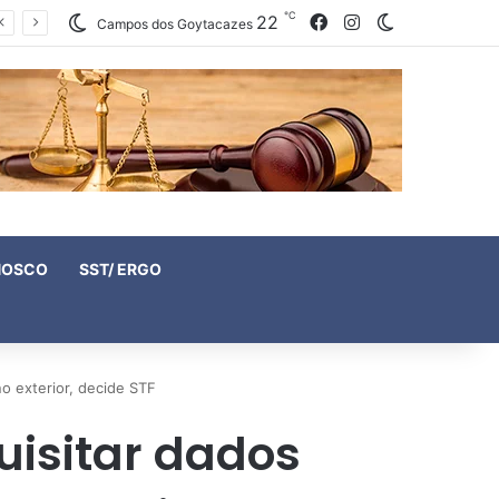
℃
22
Facebook
Instagram
Switch skin
Campos dos Goytacazes
NOSCO
SST/ ERGO
o exterior, decide STF
uisitar dados