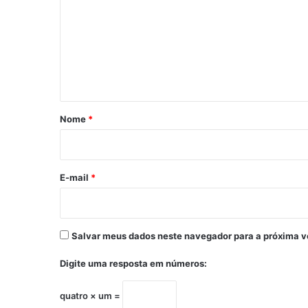
m
e
n
t
á
r
Nome
*
i
o
*
E-mail
*
Salvar meus dados neste navegador para a próxima v
Digite uma resposta em números:
quatro × um =