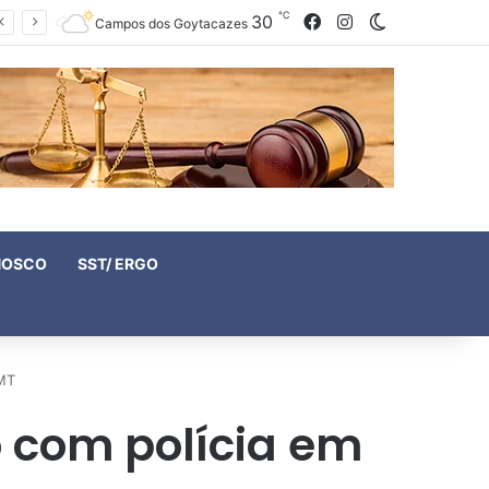
℃
30
Facebook
Instagram
Switch skin
Campos dos Goytacazes
NOSCO
SST/ ERGO
 MT
 com polícia em