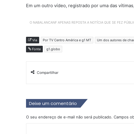
Em um outro vídeo, registrado por uma das vítima
O NABALANCANF APENAS REPOSTA A NOTÍCIA QUE SE FEZ PÚBL
Via
Por TV Centro América e g1 MT
Um dos autores de chac
Fonte
g1.globo
Compartilhar
Deixe um comentário
O seu endereço de e-mail não será publicado.
Campos ob
C