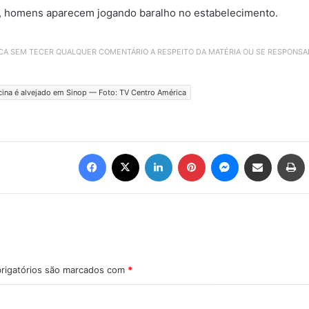
s, homens aparecem jogando baralho no estabelecimento.
ICA SEM TECER QUALQUER COMENTÁRIO A RESPEITO DA MATÉRIA OU SE RESPONS
ina é alvejado em Sinop — Foto: TV Centro América
Facebook
X
Linkedin
Pinterest
Messenger
Compartilhar via e-mail
Imprimir
rigatórios são marcados com
*