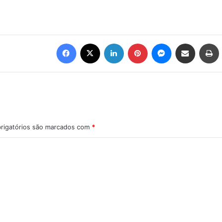
Facebook
X
Linkedin
Pinterest
Messenger
Compartilhar via e-mail
Imprimir
rigatórios são marcados com
*