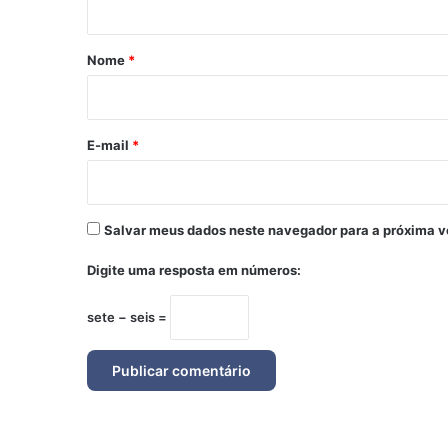
á
r
Nome
*
i
o
*
E-mail
*
Salvar meus dados neste navegador para a próxima v
Digite uma resposta em números:
sete − seis =