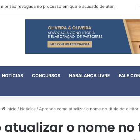
Oruam tem prisão revogada no processo em que é acusado de atentado contra a vida de policiais
NOTÍCIAS
CONCURSOS
NABALANÇA LIVRE
FALE CO
Início
/
Notícias
/
Aprenda como atualizar o nome no título de eleitor
tualizar o nome no tí