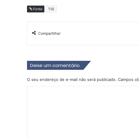
Fonte
TSE
Compartilhar
Deixe um comentário
O seu endereço de e-mail não será publicado.
Campos ob
C
o
m
e
n
t